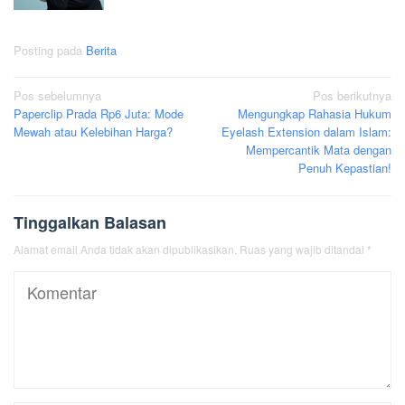
Posting pada
Berita
Navigasi
Pos sebelumnya
Pos berikutnya
Paperclip Prada Rp6 Juta: Mode
Mengungkap Rahasia Hukum
pos
Mewah atau Kelebihan Harga?
Eyelash Extension dalam Islam:
Mempercantik Mata dengan
Penuh Kepastian!
Tinggalkan Balasan
Alamat email Anda tidak akan dipublikasikan.
Ruas yang wajib ditandai
*