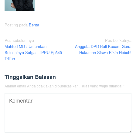
Posting pada
Berita
Navigasi
Pos sebelumnya
Pos berikutnya
Mahfud MD : Umumkan
Anggota DPD Bali Kecam Guru:
pos
Selesainya Satgas TPPU Rp349
Hukuman Siswa Bikin Heboh!
Triliun
Tinggalkan Balasan
Alamat email Anda tidak akan dipublikasikan.
Ruas yang wajib ditandai
*