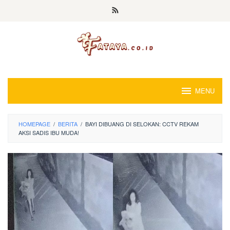
Loncat
ke
konten
MENU
HOMEPAGE
/
BERITA
/
BAYI DIBUANG DI SELOKAN: CCTV REKAM
AKSI SADIS IBU MUDA!