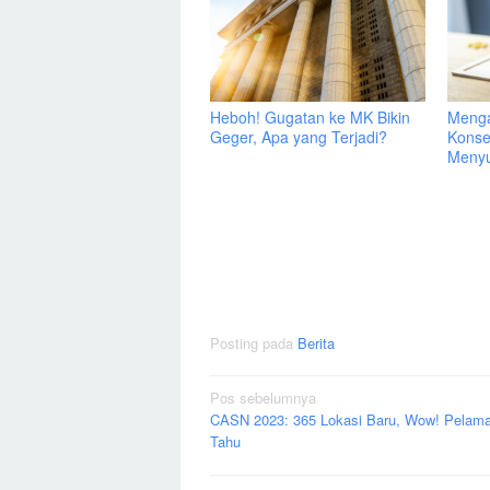
Heboh! Gugatan ke MK Bikin
Menga
Geger, Apa yang Terjadi?
Konse
Menyu
Posting pada
Berita
Navigasi
Pos sebelumnya
CASN 2023: 365 Lokasi Baru, Wow! Pelama
pos
Tahu