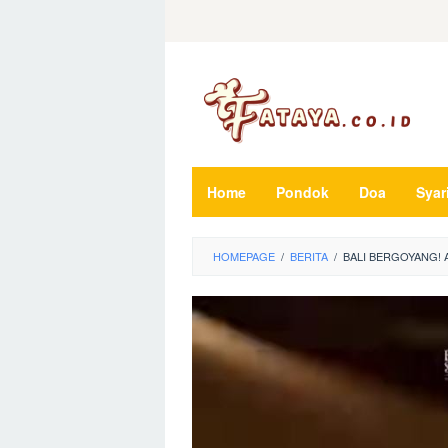
Loncat
ke
konten
Home
Pondok
Doa
Syar
HOMEPAGE
/
BERITA
/
BALI BERGOYANG! 