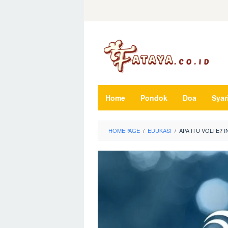
Loncat
ke
konten
Home
Pondok
Doa
Syar
HOMEPAGE
/
EDUKASI
/
APA ITU VOLTE? 