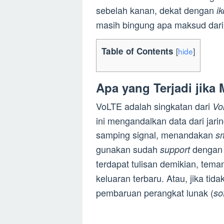
sebelah kanan, dekat dengan
i
masih bingung apa maksud dari t
Table of Contents
[
hide
]
Apa yang Terjadi jika
VoLTE adalah singkatan dari
Vo
ini mengandalkan data dari jar
samping signal, menandakan
s
gunakan sudah
dengan 
support
terdapat tulisan demikian, te
keluaran terbaru. Atau, jika tida
pembaruan perangkat lunak (
so