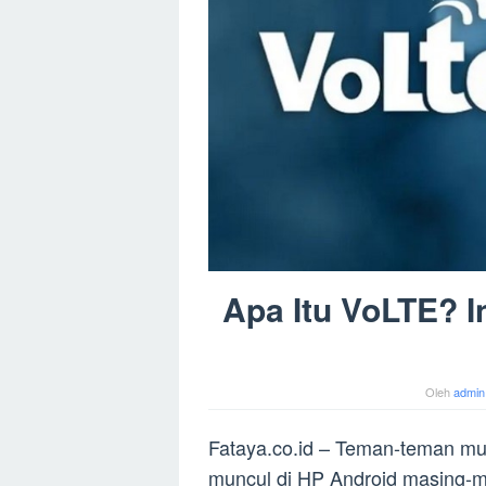
Apa Itu VoLTE? I
Oleh
admin
Fataya.co.id – Teman-teman mun
muncul di HP Android masing-mas