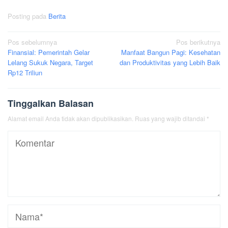
Posting pada
Berita
Navigasi
Pos sebelumnya
Pos berikutnya
Finansial: Pemerintah Gelar
Manfaat Bangun Pagi: Kesehatan
pos
Lelang Sukuk Negara, Target
dan Produktivitas yang Lebih Baik
Rp12 Triliun
Tinggalkan Balasan
Alamat email Anda tidak akan dipublikasikan.
Ruas yang wajib ditandai
*