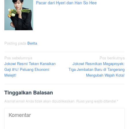
Pacar dari Hyeri dan Han So Hee
Posting pada
Berita
Navigasi
Pos sebelumnya
Pos berikutnya
Jokowi Resmi Teken Kenaikan
Jokowi Resmikan Megaproyek:
pos
Gaji 8%! Peluang Ekonomi
Tiga Jembatan Baru di Tangerang
Melejit!
Mengubah Wajah Kota!
Tinggalkan Balasan
Alamat email Anda tidak akan dipublikasikan.
Ruas yang wajib ditandai
*