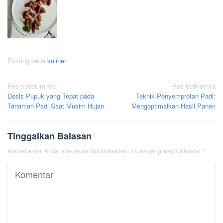
Posting pada
kuliner
Navigasi
Pos sebelumnya
Pos berikutnya
Dosis Pupuk yang Tepat pada
Teknik Penyemprotan Padi:
pos
Tanaman Padi Saat Musim Hujan
Mengoptimalkan Hasil Panen
Tinggalkan Balasan
Alamat email Anda tidak akan dipublikasikan.
Ruas yang wajib ditandai
*