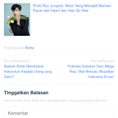
Profil Ryu Junyeol: Aktor Yang Menjadi Mantan
Pacar dari Hyeri dan Han So Hee
Posting pada
Berita
Navigasi
Pos sebelumnya
Pos berikutnya
Apakah Boleh Mendoakan
Prabowo Subianto Seru Warga
pos
Keburukan Kepada Orang yang
Riau: Mari Bersatu Wujudkan
Zalim?
Indonesia Emas!
Tinggalkan Balasan
Alamat email Anda tidak akan dipublikasikan.
Ruas yang wajib ditandai
*