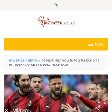
Loncat
ke
konten
MENU
HOMEPAGE
/
BERITA
/
AC MILAN GILA GOL! EMPOLI TUNDUK 0-3 DI
PERTANDINGAN SERIE A YANG PENUH AKSI!