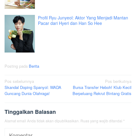
Profil Ryu Junyeol: Aktor Yang Menjadi Mantan
Pacar dari Hyeri dan Han So Hee
Posting pada
Berita
Navigasi
Pos sebelumnya
Pos berikutnya
Skandal Doping Spanyol: WADA
Bursa Transfer Heboh! Klub Kecil
pos
Guncang Dunia Olahraga!
Berpeluang Rekrut Bintang Gratis
Tinggalkan Balasan
Alamat email Anda tidak akan dipublikasikan.
Ruas yang wajib ditandai
*