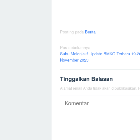
Posting pada
Berita
Navigasi
Pos sebelumnya
Suhu Melonjak! Update BMKG Terbaru 19-2
pos
November 2023
Tinggalkan Balasan
Alamat email Anda tidak akan dipublikasikan.
R