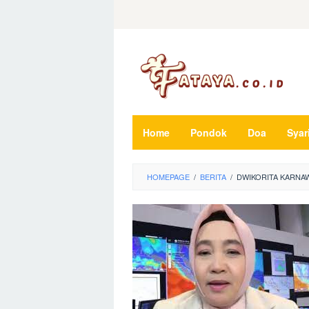
Loncat
ke
konten
Home
Pondok
Doa
Syar
HOMEPAGE
/
BERITA
/
DWIKORITA KARNAW