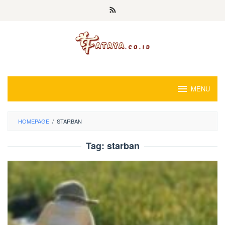
Loncat
ke
konten
MENU
HOMEPAGE
/
STARBAN
Tag:
starban