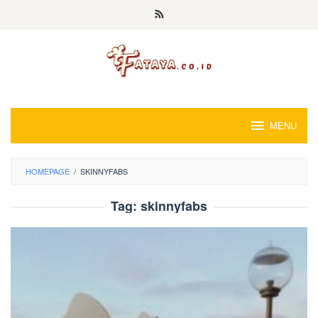
Loncat
ke
konten
MENU
HOMEPAGE
/
SKINNYFABS
Tag:
skinnyfabs