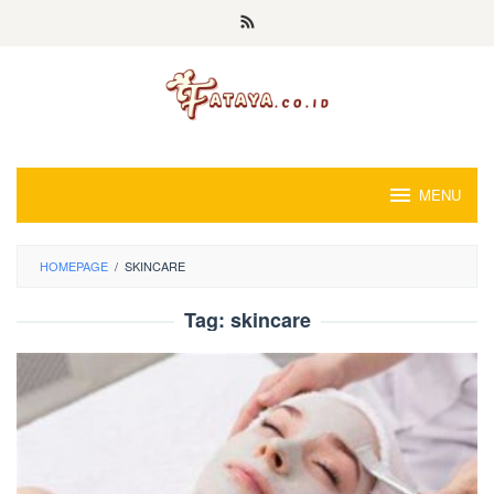
Loncat
ke
konten
MENU
HOMEPAGE
/
SKINCARE
Tag:
skincare