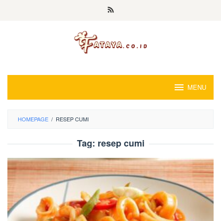
Loncat
ke
konten
MENU
HOMEPAGE
/
RESEP CUMI
Tag:
resep cumi