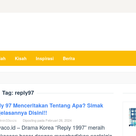
iah
Kisah
Inspirasi
Berita
Tag:
reply97
ly 97 Menceritakan Tentang Apa? Simak
elasannya Disini!!
dmin33sxzs
Diposting pada
Februari 26, 2024
yaco.id – Drama Korea “Reply 1997” meraih
ksesan besar dengan menghadirkan nostalgia