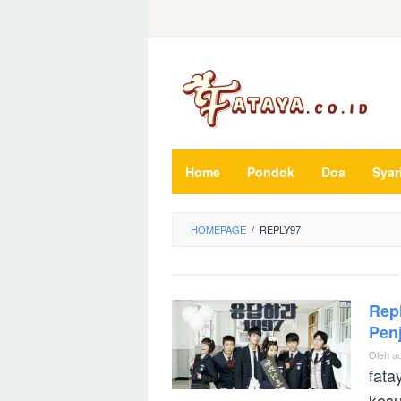
Loncat
ke
konten
Home
Pondok
Doa
Syar
HOMEPAGE
/
REPLY97
Rep
Penj
Oleh
a
fata
kesu