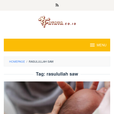
Loncat
ke
konten
MENU
HOMEPAGE
/
RASULULLAH SAW
Tag:
rasulullah saw