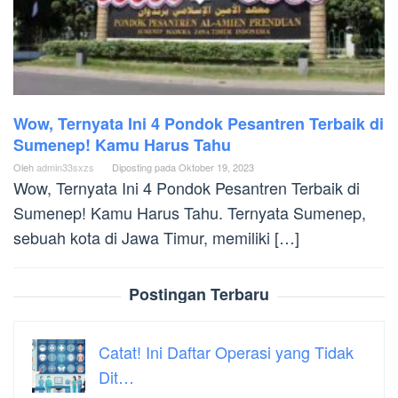
Wow, Ternyata Ini 4 Pondok Pesantren Terbaik di
Sumenep! Kamu Harus Tahu
Oleh
admin33sxzs
Diposting pada
Oktober 19, 2023
Wow, Ternyata Ini 4 Pondok Pesantren Terbaik di
Sumenep! Kamu Harus Tahu. Ternyata Sumenep,
sebuah kota di Jawa Timur, memiliki […]
Postingan Terbaru
Catat! Ini Daftar Operasi yang Tidak
Dit…