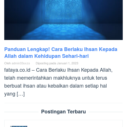
Panduan Lengkap! Cara Berlaku Ihsan Kepada
Allah dalam Kehidupan Sehari-hari
Oleh
admin33sxzs
Diposting pada
Januari 1, 2023
fataya.co.id – Cara Berlaku Ihsan Kepada Allah,
telah memerintahkan makhluknya untuk terus
berbuat ihsan atau kebaikan dalam setiap hal
yang […]
Postingan Terbaru