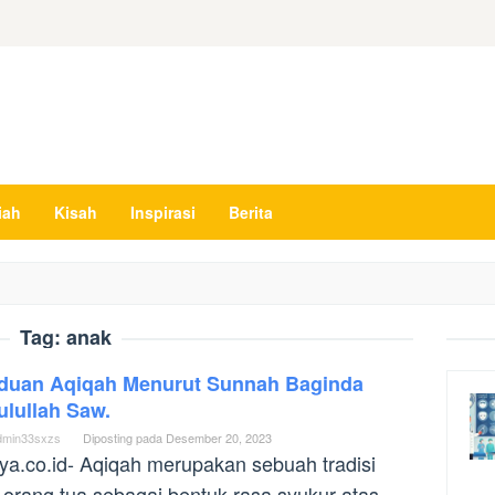
iah
Kisah
Inspirasi
Berita
Tag:
anak
duan Aqiqah Menurut Sunnah Baginda
ulullah Saw.
dmin33sxzs
Diposting pada
Desember 20, 2023
ya.co.id- Aqiqah merupakan sebuah tradisi
 orang tua sebagai bentuk rasa syukur atas