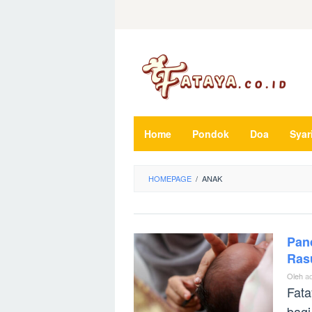
Loncat
ke
konten
Home
Pondok
Doa
Syar
HOMEPAGE
/
ANAK
Pan
Ras
Oleh
a
Fata
bagi