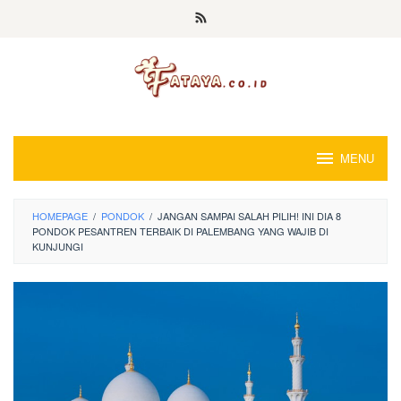
Loncat
ke
konten
MENU
HOMEPAGE
/
PONDOK
/
JANGAN SAMPAI SALAH PILIH! INI DIA 8
PONDOK PESANTREN TERBAIK DI PALEMBANG YANG WAJIB DI
KUNJUNGI