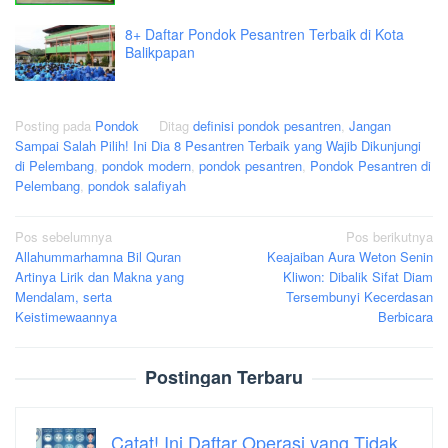
8+ Daftar Pondok Pesantren Terbaik di Kota
Balikpapan
Posting pada
Pondok
Ditag
definisi pondok pesantren
,
Jangan
Sampai Salah Pilih! Ini Dia 8 Pesantren Terbaik yang Wajib Dikunjungi
di Pelembang
,
pondok modern
,
pondok pesantren
,
Pondok Pesantren di
Pelembang
,
pondok salafiyah
Navigasi
Pos sebelumnya
Pos berikutnya
Allahummarhamna Bil Quran
Keajaiban Aura Weton Senin
pos
Artinya Lirik dan Makna yang
Kliwon: Dibalik Sifat Diam
Mendalam, serta
Tersembunyi Kecerdasan
Keistimewaannya
Berbicara
Postingan Terbaru
Catat! Ini Daftar Operasi yang Tidak